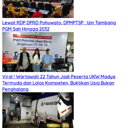
Lewat RDP DPRD Pohuwato, DPMPTSP : Izin Tambang
PGM Sah Hingga 2032
Viral ! Wartawati 22 Tahun Jadi Peserta UKW Madya
Termuda dan Lolos Kompeten, Buktikan Usia Bukan
Penghalang