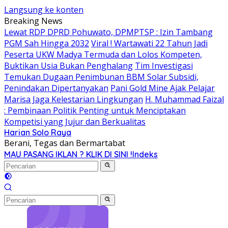
Langsung ke konten
Breaking News
Lewat RDP DPRD Pohuwato, DPMPTSP : Izin Tambang
PGM Sah Hingga 2032
Viral ! Wartawati 22 Tahun Jadi
Peserta UKW Madya Termuda dan Lolos Kompeten,
Buktikan Usia Bukan Penghalang
Tim Investigasi
Temukan Dugaan Penimbunan BBM Solar Subsidi,
Penindakan Dipertanyakan
Pani Gold Mine Ajak Pelajar
Marisa Jaga Kelestarian Lingkungan
H. Muhammad Faizal
: Pembinaan Politik Penting untuk Menciptakan
Kompetisi yang Jujur dan Berkualitas
Harian Solo Raya
Berani, Tegas dan Bermartabat
MAU PASANG IKLAN ? KLIK DI SINI !
Indeks