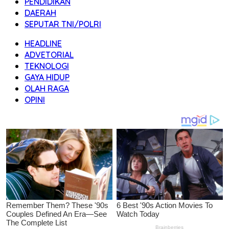
PENDIDIKAN
DAERAH
SEPUTAR TNI/POLRI
HEADLINE
ADVETORIAL
TEKNOLOGI
GAYA HIDUP
OLAH RAGA
OPINI