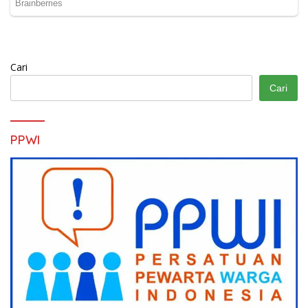
Cari
Cari
PPWI