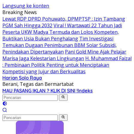
Langsung ke konten
Breaking News
Lewat RDP DPRD Pohuwato, DPMPTSP : Izin Tambang
PGM Sah Hingga 2032
Viral ! Wartawati 22 Tahun Jadi
Peserta UKW Madya Termuda dan Lolos Kompeten,
Buktikan Usia Bukan Penghalang
Tim Investigasi
Temukan Dugaan Penimbunan BBM Solar Subsidi,
Penindakan Dipertanyakan
Pani Gold Mine Ajak Pelajar
Marisa Jaga Kelestarian Lingkungan
H. Muhammad Faizal
: Pembinaan Politik Penting untuk Menciptakan
Kompetisi yang Jujur dan Berkualitas
Harian Solo Raya
Berani, Tegas dan Bermartabat
MAU PASANG IKLAN ? KLIK DI SINI !
Indeks