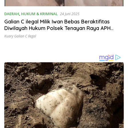
DAERAH
,
HUKUM & KRIMINAL
24 Juni 2025
Galian C ilegal Milik Iwan Bebas Beraktifitas
Diwilayah Hukum Polsek Tenayan Raya APH
Bungkam Seolah Tak Berkutik Menindaklanjuti
Kuary Galian C Ilegal