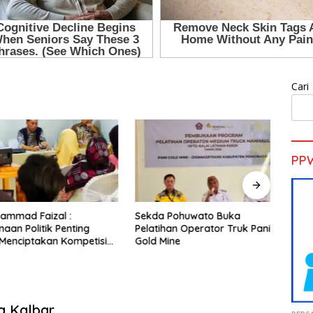
Cari
PP
mad Faizal :
Sekda Pohuwato Buka
Duga
n Politik Penting
Pelatihan Operator Truk Pani
Naik 
nciptakan Kompetisi
Gold Mine
Petin
ur dan Berkualitas
Ters
a Kalbar