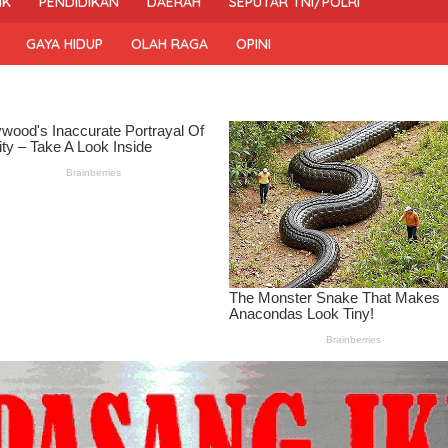
IK
PENDIDIKAN
DAERAH
SEPUTAR TNI/POLRI
GAYA HIDUP
OLAH RAGA
OPINI