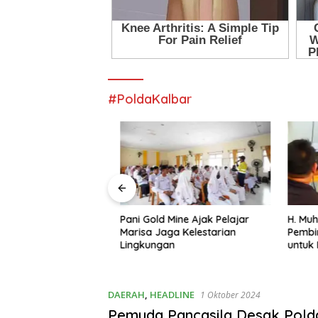
#PoldaKalbar
gasi Temukan
Pani Gold Mine Ajak Pelajar
H. Muham
imbunan BBM Solar
Marisa Jaga Kelestarian
Pembinaa
indakan
Lingkungan
untuk Me
kan
yang Juj
DAERAH
,
HEADLINE
1 Oktober 2024
Pemuda Pancasila Desak Pold