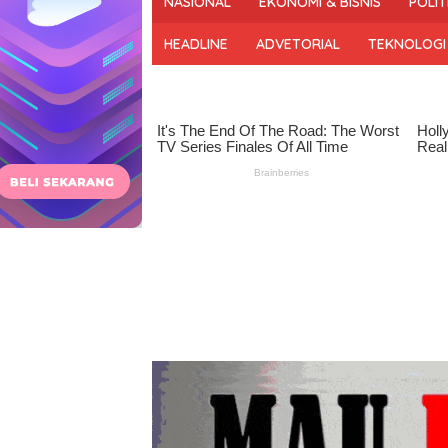
NASIONAL
EKONOMI & BISNIS
POLIT
dan
Bermartabat
HEADLINE
ADVETORIAL
TEKNOLOGI