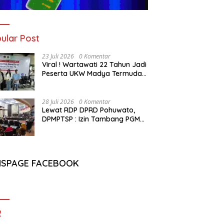
ular Post
23 Juli 2026
0 Komentar
Viral ! Wartawati 22 Tahun Jadi
Peserta UKW Madya Termuda
dan Lolos Kompeten, Buktikan
Usia Bukan Penghalang
28 Juli 2026
0 Komentar
Lewat RDP DPRD Pohuwato,
DPMPTSP : Izin Tambang PGM
Sah Hingga 2032
NSPAGE FACEBOOK
2