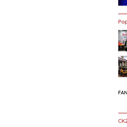
Pop
FA
CK