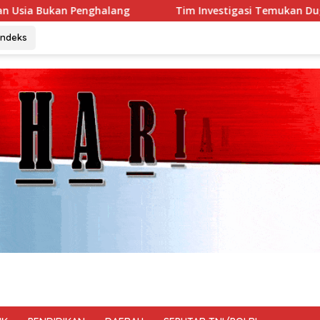
Tim Investigasi Temukan Dugaan Penimbunan BBM Solar
Indeks