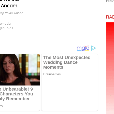
PERS
, Ancam
dap Polda Kalbar
RA
Pemuda
gar Polda