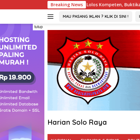
Langsung
Termuda dan Lolos Kompeten, Buktikan Usia Bukan Penghalang
Breaking News
ke
konten
MAU PASANG IKLAN ? KLIK DI SINI !
tutup
Harian Solo Raya
Berani,
Tegas