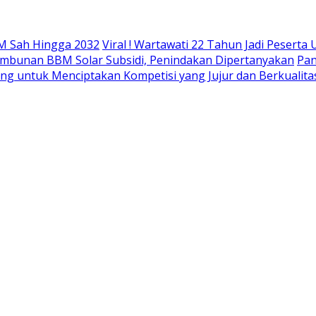
M Sah Hingga 2032
Viral ! Wartawati 22 Tahun Jadi Peser
mbunan BBM Solar Subsidi, Penindakan Dipertanyakan
Pan
ing untuk Menciptakan Kompetisi yang Jujur dan Berkualita