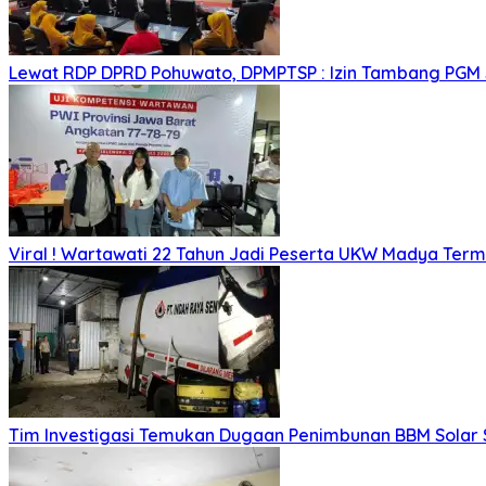
Lewat RDP DPRD Pohuwato, DPMPTSP : Izin Tambang PGM
Viral ! Wartawati 22 Tahun Jadi Peserta UKW Madya Ter
Tim Investigasi Temukan Dugaan Penimbunan BBM Solar 