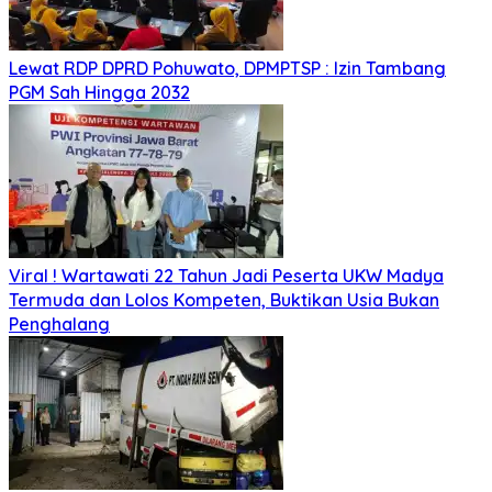
Lewat RDP DPRD Pohuwato, DPMPTSP : Izin Tambang
PGM Sah Hingga 2032
Viral ! Wartawati 22 Tahun Jadi Peserta UKW Madya
Termuda dan Lolos Kompeten, Buktikan Usia Bukan
Penghalang