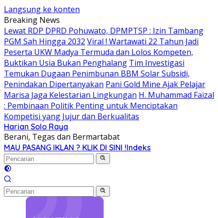
Langsung ke konten
Breaking News
Lewat RDP DPRD Pohuwato, DPMPTSP : Izin Tambang
PGM Sah Hingga 2032
Viral ! Wartawati 22 Tahun Jadi
Peserta UKW Madya Termuda dan Lolos Kompeten,
Buktikan Usia Bukan Penghalang
Tim Investigasi
Temukan Dugaan Penimbunan BBM Solar Subsidi,
Penindakan Dipertanyakan
Pani Gold Mine Ajak Pelajar
Marisa Jaga Kelestarian Lingkungan
H. Muhammad Faizal
: Pembinaan Politik Penting untuk Menciptakan
Kompetisi yang Jujur dan Berkualitas
Harian Solo Raya
Berani, Tegas dan Bermartabat
MAU PASANG IKLAN ? KLIK DI SINI !
Indeks