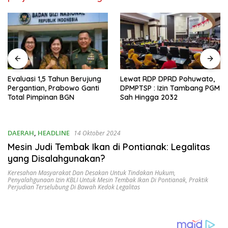
Evaluasi 1,5 Tahun Berujung
Lewat RDP DPRD Pohuwato,
Pergantian, Prabowo Ganti
DPMPTSP : Izin Tambang PGM
Total Pimpinan BGN
Sah Hingga 2032
DAERAH
,
HEADLINE
14 Oktober 2024
Mesin Judi Tembak Ikan di Pontianak: Legalitas
yang Disalahgunakan?
Keresahan Masyarakat Dan Desakan Untuk Tindakan Hukum
,
Penyalahgunaan Izin KBLI Untuk Mesin Tembak Ikan Di Pontianak
,
Praktik
Perjudian Terselubung Di Bawah Kedok Legalitas