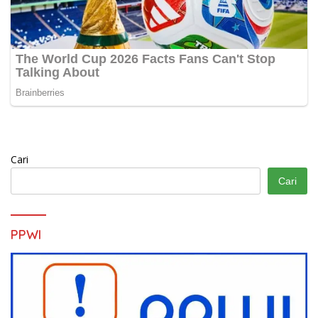
Cari
Cari
PPWI