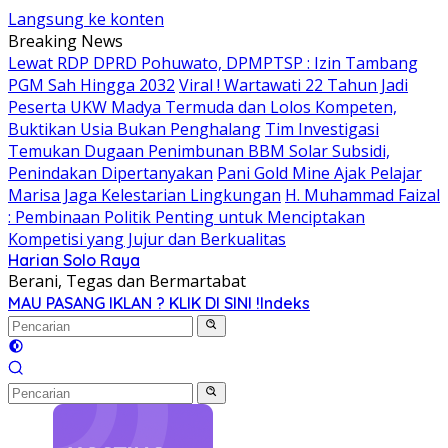
Langsung ke konten
Breaking News
Lewat RDP DPRD Pohuwato, DPMPTSP : Izin Tambang
PGM Sah Hingga 2032
Viral ! Wartawati 22 Tahun Jadi
Peserta UKW Madya Termuda dan Lolos Kompeten,
Buktikan Usia Bukan Penghalang
Tim Investigasi
Temukan Dugaan Penimbunan BBM Solar Subsidi,
Penindakan Dipertanyakan
Pani Gold Mine Ajak Pelajar
Marisa Jaga Kelestarian Lingkungan
H. Muhammad Faizal
: Pembinaan Politik Penting untuk Menciptakan
Kompetisi yang Jujur dan Berkualitas
Harian Solo Raya
Berani, Tegas dan Bermartabat
MAU PASANG IKLAN ? KLIK DI SINI !
Indeks