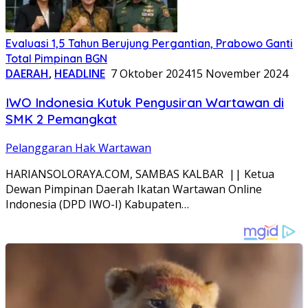
Evaluasi 1,5 Tahun Berujung Pergantian, Prabowo Ganti
Total Pimpinan BGN
DAERAH
,
HEADLINE
7 Oktober 2024
15 November 2024
IWO Indonesia Kutuk Pengusiran Wartawan di
SMK 2 Pemangkat
Pelanggaran Hak Wartawan
HARIANSOLORAYA.COM, SAMBAS KALBAR || Ketua
Dewan Pimpinan Daerah Ikatan Wartawan Online
Indonesia (DPD IWO-I) Kabupaten…