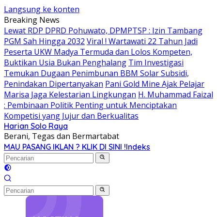
Langsung ke konten
Breaking News
Lewat RDP DPRD Pohuwato, DPMPTSP : Izin Tambang
PGM Sah Hingga 2032
Viral ! Wartawati 22 Tahun Jadi
Peserta UKW Madya Termuda dan Lolos Kompeten,
Buktikan Usia Bukan Penghalang
Tim Investigasi
Temukan Dugaan Penimbunan BBM Solar Subsidi,
Penindakan Dipertanyakan
Pani Gold Mine Ajak Pelajar
Marisa Jaga Kelestarian Lingkungan
H. Muhammad Faizal
: Pembinaan Politik Penting untuk Menciptakan
Kompetisi yang Jujur dan Berkualitas
Harian Solo Raya
Berani, Tegas dan Bermartabat
MAU PASANG IKLAN ? KLIK DI SINI !
Indeks