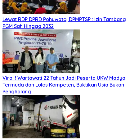
Lewat RDP DPRD Pohuwato, DPMPTSP : Izin Tambang
PGM Sah Hingga 2032
Viral ! Wartawati 22 Tahun Jadi Peserta UKW Madya
Termuda dan Lolos Kompeten, Buktikan Usia Bukan
Penghalang