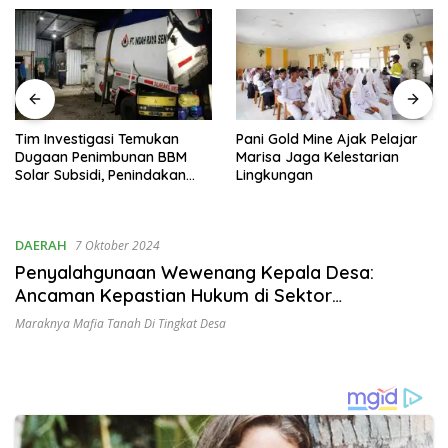
Tim Investigasi Temukan
Pani Gold Mine Ajak Pelajar
Dugaan Penimbunan BBM
Marisa Jaga Kelestarian
Solar Subsidi, Penindakan
Lingkungan
Dipertanyakan
DAERAH
7 Oktober 2024
Penyalahgunaan Wewenang Kepala Desa:
Ancaman Kepastian Hukum di Sektor
Pertanahan
Maraknya Mafia Tanah Di Tingkat Desa