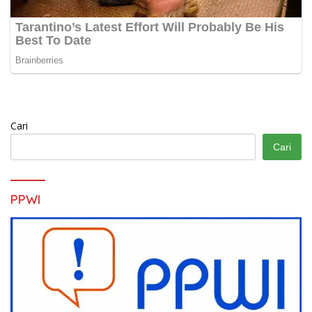
Cari
Cari
PPWI