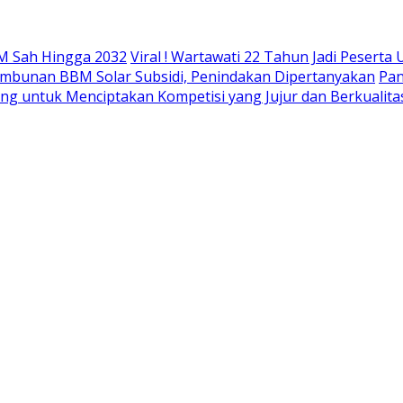
M Sah Hingga 2032
Viral ! Wartawati 22 Tahun Jadi Peser
mbunan BBM Solar Subsidi, Penindakan Dipertanyakan
Pan
ing untuk Menciptakan Kompetisi yang Jujur dan Berkualita