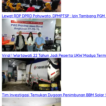
Lewat RDP DPRD Pohuwato, DPMPTSP : Izin Tambang PGM
Viral ! Wartawati 22 Tahun Jadi Peserta UKW Madya Ter
Tim Investigasi Temukan Dugaan Penimbunan BBM Solar 