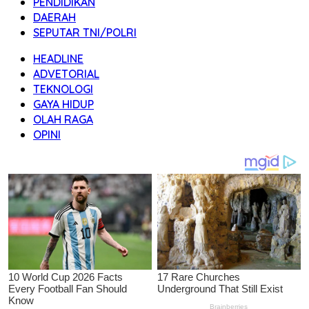
PENDIDIKAN
DAERAH
SEPUTAR TNI/POLRI
HEADLINE
ADVETORIAL
TEKNOLOGI
GAYA HIDUP
OLAH RAGA
OPINI