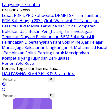
Langsung ke konten
Breaking News
Lewat RDP DPRD Pohuwato, DPMPTSP : Izin Tambang
PGM Sah Hingga 2032
Viral ! Wartawati 22 Tahun Jadi
Peserta UKW Madya Termuda dan Lolos Kompeten,
Buktikan Usia Bukan Penghalang
Tim Investigasi
Temukan Dugaan Penimbunan BBM Solar Subsidi,
Penindakan Dipertanyakan
Pani Gold Mine Ajak Pelajar
Marisa Jaga Kelestarian Lingkungan
H. Muhammad Faizal
: Pembinaan Politik Penting untuk Menciptakan
Kompetisi yang Jujur dan Berkualitas
Harian Solo Raya
Berani, Tegas dan Bermartabat
MAU PASANG IKLAN ? KLIK DI SINI !
Indeks