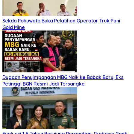
Sekda Pohuwato Buka Pelatihan Operator Truk Pani
Gold Mine
Dugaan Penyimpangan MBG Naik ke Babak Baru, Eks
Petinggi BGN Resmi Jadi Tersangka
Evaluasi 1,5 Tahun Berujung Pergantian, Prabowo Ganti