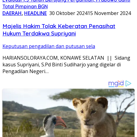
Total Pimpinan BGN
DAERAH
,
HEADLINE
30 Oktober 2024
15 November 2024
Majelis Hakim Tolak Keberatan Penasihat
Hukum Terdakwa Supriyani
Keputusan pengadilan dan putusan sela
HARIANSOLORAYA.COM, KONAWE SELATAN || Sidang
kasus Supriyani, S.Pd Binti Sudiharjo yang digelar di
Pengadilan Negeri…