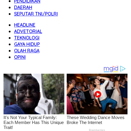
PENDIDIKAN
DAERAH
SEPUTAR TNI/POLRI
HEADLINE
ADVETORIAL
TEKNOLOGI
GAYA HIDUP
OLAH RAGA
OPINI