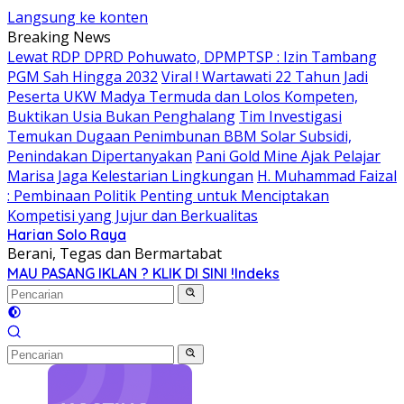
Langsung ke konten
Breaking News
Lewat RDP DPRD Pohuwato, DPMPTSP : Izin Tambang
PGM Sah Hingga 2032
Viral ! Wartawati 22 Tahun Jadi
Peserta UKW Madya Termuda dan Lolos Kompeten,
Buktikan Usia Bukan Penghalang
Tim Investigasi
Temukan Dugaan Penimbunan BBM Solar Subsidi,
Penindakan Dipertanyakan
Pani Gold Mine Ajak Pelajar
Marisa Jaga Kelestarian Lingkungan
H. Muhammad Faizal
: Pembinaan Politik Penting untuk Menciptakan
Kompetisi yang Jujur dan Berkualitas
Harian Solo Raya
Berani, Tegas dan Bermartabat
MAU PASANG IKLAN ? KLIK DI SINI !
Indeks