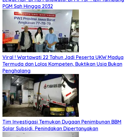
PGM Sah Hingga 2032
Viral ! Wartawati 22 Tahun Jadi Peserta UKW Madya
Termuda dan Lolos Kompeten, Buktikan Usia Bukan
Penghalang
Tim Investigasi Temukan Dugaan Penimbunan BBM
Solar Subsidi, Penindakan Dipertanyakan