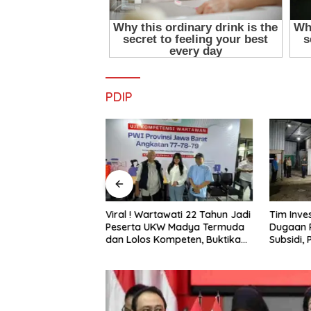
PDIP
 ! Wartawati 22 Tahun Jadi
Tim Investigasi Temukan
Pa
rta UKW Madya Termuda
Dugaan Penimbunan BBM Solar
M
olos Kompeten, Buktikan
Subsidi, Penindakan
L
 Bukan Penghalang
Dipertanyakan