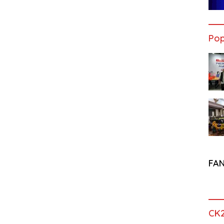
Pop
FA
CK