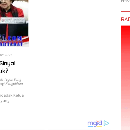
PERS
RA
ari 2025
Sinyal
ik?
ah Tegas Yang
tegi Pengalihan
ndadak Ketua
 yang