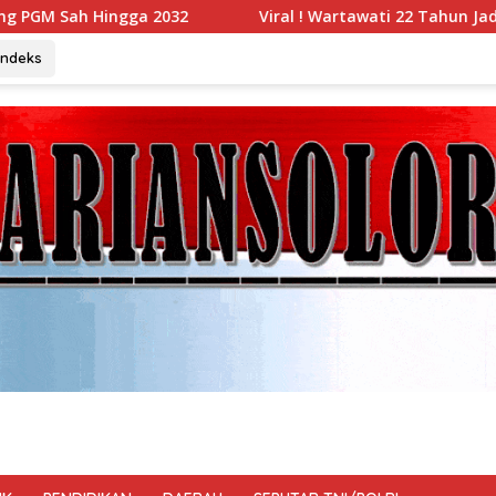
Viral ! Wartawati 22 Tahun Jadi Peserta UKW Madya Termuda
Indeks