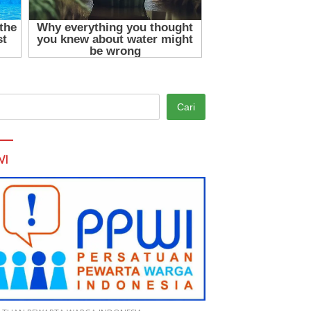
Cari
WI
Sekda Pohuwato Buka
Dugaan Penyimpangan MBG
Pelatihan Operator Truk Pani
Naik ke Babak Baru, Eks
Gold Mine
Petinggi BGN Resmi Jadi
Tersangka