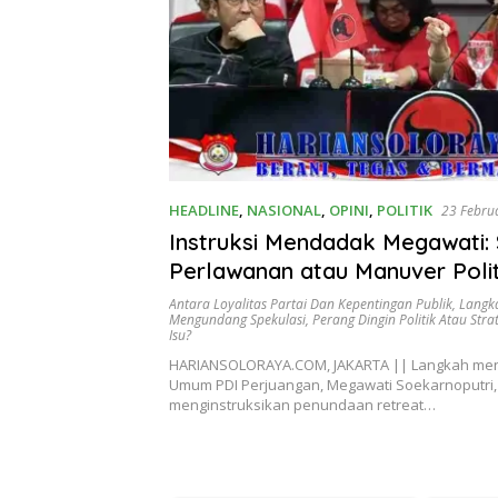
HEADLINE
,
NASIONAL
,
OPINI
,
POLITIK
23 Febru
Instruksi Mendadak Megawati: 
Perlawanan atau Manuver Polit
Antara Loyalitas Partai Dan Kepentingan Publik
,
Langk
Mengundang Spekulasi
,
Perang Dingin Politik Atau Stra
Isu?
HARIANSOLORAYA.COM, JAKARTA || Langkah me
Umum PDI Perjuangan, Megawati Soekarnoputri,
menginstruksikan penundaan retreat…