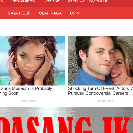
IK
PENDIDIKAN
DAERAH
SEPUTAR TNI/POLRI
GAYA HIDUP
OLAH RAGA
OPINI