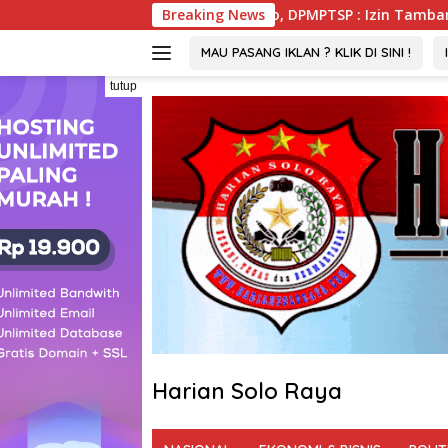
Langsung
huwato, DPMPTSP : Izin Tambang PGM Sah Hingga 2032
Breaking News
ke
konten
MAU PASANG IKLAN ? KLIK DI SINI !
tutup
Harian Solo Raya
Berani,
Tegas