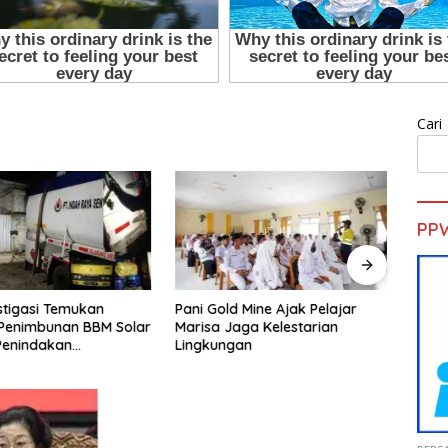
Cari
PP
ni Gold Mine Ajak Pelajar
H. Muhammad Faizal :
arisa Jaga Kelestarian
Pembinaan Politik Penting
ingkungan
untuk Menciptakan Kompetisi
yang Jujur dan Berkualitas