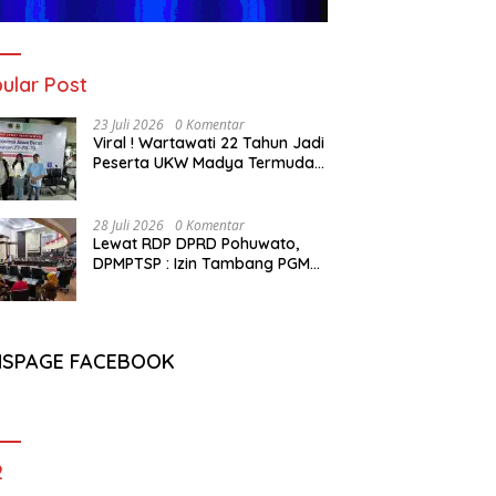
ular Post
23 Juli 2026
0 Komentar
Viral ! Wartawati 22 Tahun Jadi
Peserta UKW Madya Termuda
dan Lolos Kompeten, Buktikan
Usia Bukan Penghalang
28 Juli 2026
0 Komentar
Lewat RDP DPRD Pohuwato,
DPMPTSP : Izin Tambang PGM
Sah Hingga 2032
NSPAGE FACEBOOK
2