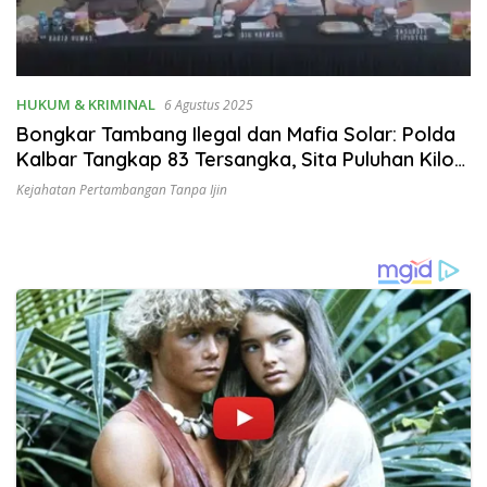
HUKUM & KRIMINAL
6 Agustus 2025
Bongkar Tambang Ilegal dan Mafia Solar: Polda
Kalbar Tangkap 83 Tersangka, Sita Puluhan Kilo
Emas
Kejahatan Pertambangan Tanpa Ijin