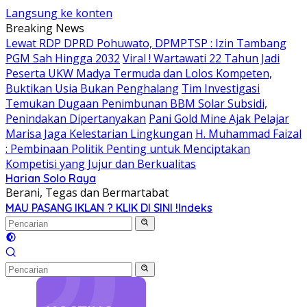
Langsung ke konten
Breaking News
Lewat RDP DPRD Pohuwato, DPMPTSP : Izin Tambang
PGM Sah Hingga 2032
Viral ! Wartawati 22 Tahun Jadi
Peserta UKW Madya Termuda dan Lolos Kompeten,
Buktikan Usia Bukan Penghalang
Tim Investigasi
Temukan Dugaan Penimbunan BBM Solar Subsidi,
Penindakan Dipertanyakan
Pani Gold Mine Ajak Pelajar
Marisa Jaga Kelestarian Lingkungan
H. Muhammad Faizal
: Pembinaan Politik Penting untuk Menciptakan
Kompetisi yang Jujur dan Berkualitas
Harian Solo Raya
Berani, Tegas dan Bermartabat
MAU PASANG IKLAN ? KLIK DI SINI !
Indeks