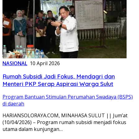
NASIONAL
10 April 2026
Rumah Subsidi Jadi Fokus, Mendagri dan
Menteri PKP Serap Aspirasi Warga Sulut
Program Bantuan Stimulan Perumahan Swadaya (BSPS)
di daerah
HARIANSOLORAYA.COM, MINAHASA SULUT || Jum’at
(10/04/2026) – Program rumah subsidi menjadi fokus
utama dalam kunjungan…