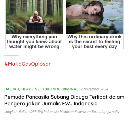
#MafiaGasOplosan
DAERAH
,
HEADLINE
,
HUKUM & KRIMINAL
2 November 2024
Pemuda Pancasila Subang Diduga Terlibat dalam
Pengeroyokan Jurnalis FWJ Indonesia
Langkah Hukum DPP FWJ Indonesia Melawan Kekerasan Terhadap Jurnalis