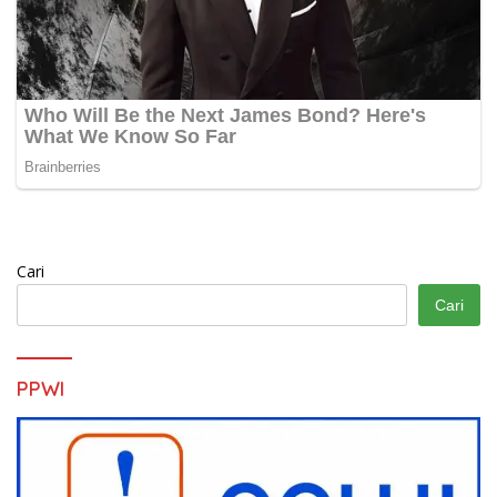
Cari
Cari
PPWI