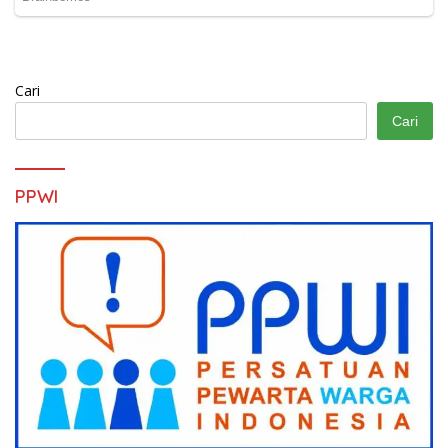
Cari
Cari
PPWI