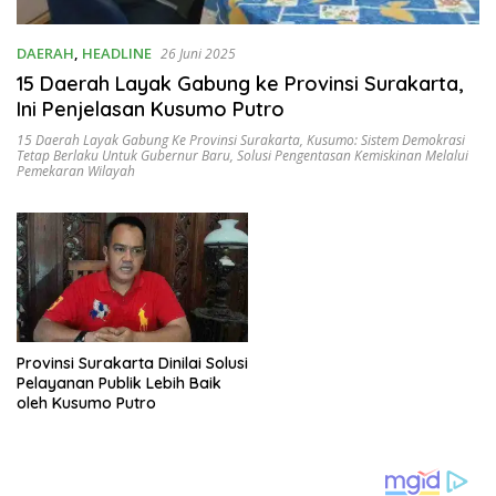
DAERAH
,
HEADLINE
26 Juni 2025
15 Daerah Layak Gabung ke Provinsi Surakarta,
Ini Penjelasan Kusumo Putro
15 Daerah Layak Gabung Ke Provinsi Surakarta
,
Kusumo: Sistem Demokrasi
Tetap Berlaku Untuk Gubernur Baru
,
Solusi Pengentasan Kemiskinan Melalui
Pemekaran Wilayah
Provinsi Surakarta Dinilai Solusi
Pelayanan Publik Lebih Baik
oleh Kusumo Putro