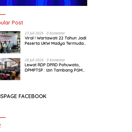
ular Post
23 Juli 2026
0 Komentar
Viral ! Wartawati 22 Tahun Jadi
Peserta UKW Madya Termuda
dan Lolos Kompeten, Buktikan
Usia Bukan Penghalang
28 Juli 2026
0 Komentar
Lewat RDP DPRD Pohuwato,
DPMPTSP : Izin Tambang PGM
Sah Hingga 2032
NSPAGE FACEBOOK
2