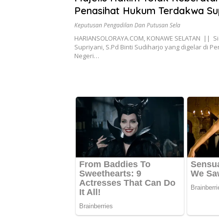
Penasihat Hukum Terdakwa Sup
Keputusan Pengadilan Dan Putusan Sela
HARIANSOLORAYA.COM, KONAWE SELATAN || Si
Supriyani, S.Pd Binti Sudiharjo yang digelar di P
Negeri…