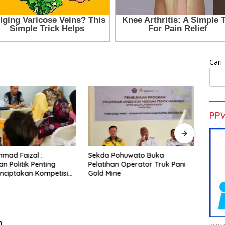
Cari
PP
ohuwato Buka
Dugaan Penyimpangan MBG
Evalu
n Operator Truk Pani
Naik ke Babak Baru, Eks
Perga
e
Petinggi BGN Resmi Jadi
Total
Tersangka
n