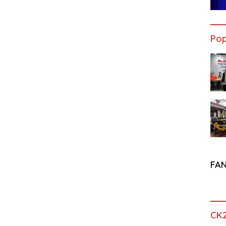
Pop
FA
CK