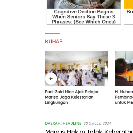
KUHAP
ne Ajak Pelajar
H. Muhammad Faizal :
Sekda P
 Kelestarian
Pembinaan Politik Penting
Pelatiha
untuk Menciptakan Kompetisi
Gold Min
yang Jujur dan Berkualitas
DAERAH
,
HEADLINE
30 Oktober 2024
Majelis Hakim Tolak Keberata