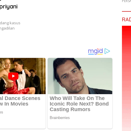
PERS
riyani
RA
dang kasus
engadilan