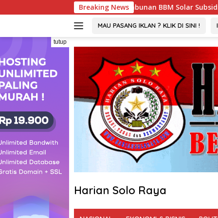
Langsung
gaan Penimbunan BBM Solar Subsidi, Penindakan Dipertanyaka
Breaking News
ke
konten
MAU PASANG IKLAN ? KLIK DI SINI !
tutup
Harian Solo Raya
Berani,
Tegas