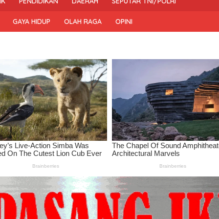
IK
PENDIDIKAN
DAERAH
SEPUTAR TNI/POLRI
GAYA HIDUP
OLAH RAGA
OPINI