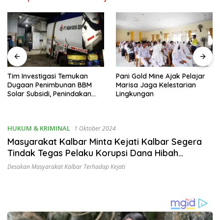
Pani Gold Mine Ajak Pelajar
H. Muhammad Faizal :
Marisa Jaga Kelestarian
Pembinaan Politik Penting
Lingkungan
untuk Menciptakan Kompetisi
yang Jujur dan Berkualitas
HUKUM & KRIMINAL
1 Oktober 2024
Masyarakat Kalbar Minta Kejati Kalbar Segera
Tindak Tegas Pelaku Korupsi Dana Hibah
Mujahidin
Desakan Masyarakat Kalbar Terhadap Kejati