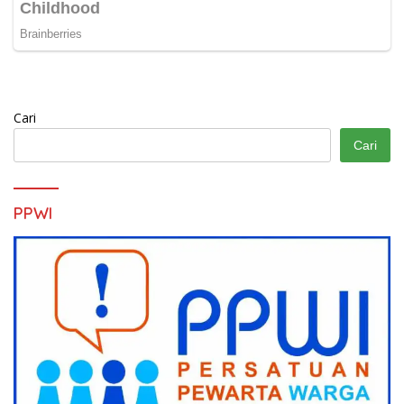
Cari
Cari
PPWI