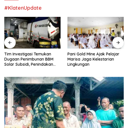
#KlatenUpdate
Pani Gold Mine Ajak Pelajar
H. Muhammad Faizal :
Marisa Jaga Kelestarian
Pembinaan Politik Penting
Lingkungan
untuk Menciptakan Kompetisi
yang Jujur dan Berkualitas