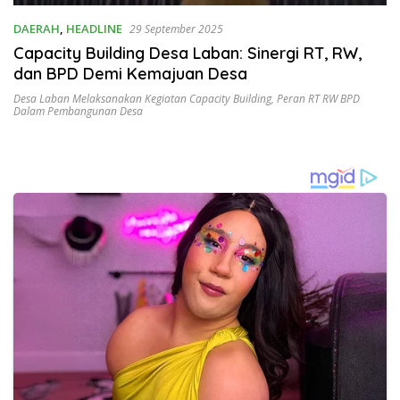
DAERAH
,
HEADLINE
29 September 2025
Capacity Building Desa Laban: Sinergi RT, RW,
dan BPD Demi Kemajuan Desa
Desa Laban Melaksanakan Kegiatan Capacity Building
,
Peran RT RW BPD
Dalam Pembangunan Desa