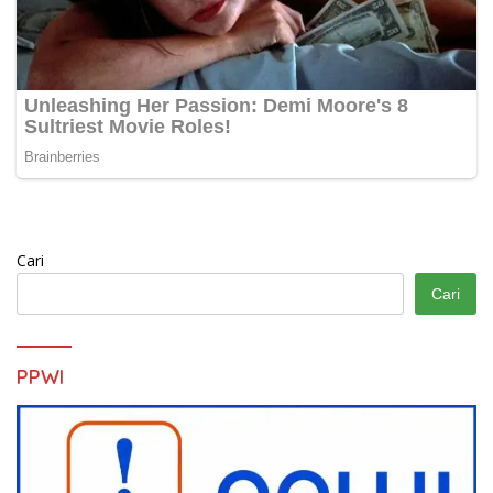
Cari
Cari
PPWI