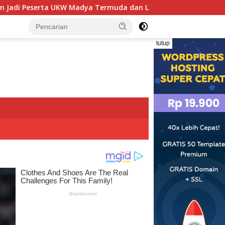
 Madya Termuda dan Lolos Kompeten, Buktikan Usia Bukan Peng
tutup