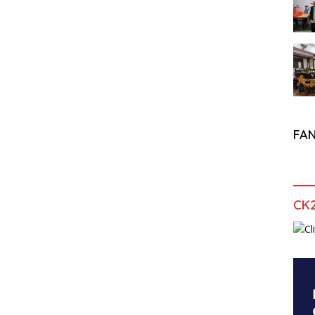
FA
CK