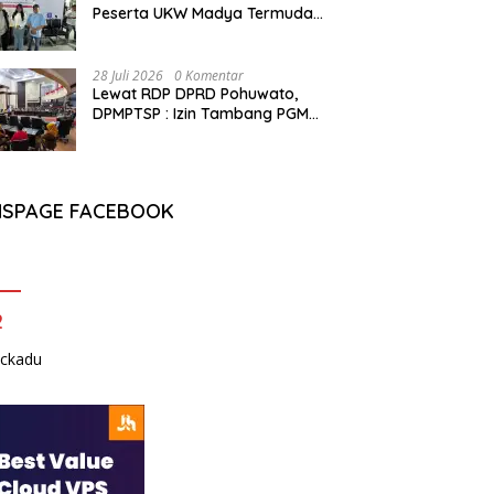
Peserta UKW Madya Termuda
dan Lolos Kompeten, Buktikan
Usia Bukan Penghalang
28 Juli 2026
0 Komentar
Lewat RDP DPRD Pohuwato,
DPMPTSP : Izin Tambang PGM
Sah Hingga 2032
NSPAGE FACEBOOK
2