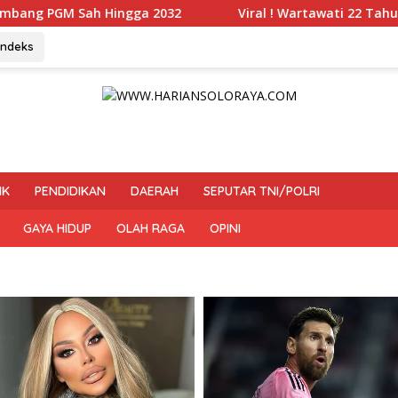
ga 2032
Viral ! Wartawati 22 Tahun Jadi Peserta UKW
Indeks
IK
PENDIDIKAN
DAERAH
SEPUTAR TNI/POLRI
GAYA HIDUP
OLAH RAGA
OPINI