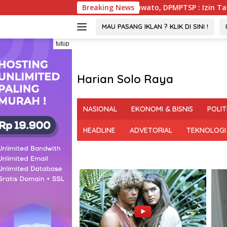
Langsung
at RDP DPRD Pohuwato, DPMPTSP : Izin Tambang PGM Sah Hing
Breaking News
ke
konten
MAU PASANG IKLAN ? KLIK DI SINI !
tutup
Harian Solo Raya
Berani,
Tegas
NASIONAL
EKONOMI & BISNIS
POLIT
dan
Bermartabat
HEADLINE
ADVETORIAL
TEKNOLOGI