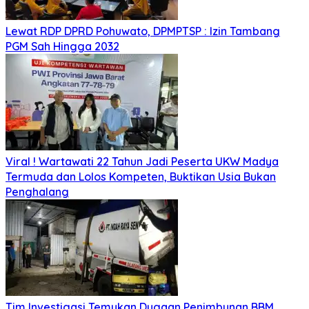
Lewat RDP DPRD Pohuwato, DPMPTSP : Izin Tambang
PGM Sah Hingga 2032
Viral ! Wartawati 22 Tahun Jadi Peserta UKW Madya
Termuda dan Lolos Kompeten, Buktikan Usia Bukan
Penghalang
Tim Investigasi Temukan Dugaan Penimbunan BBM