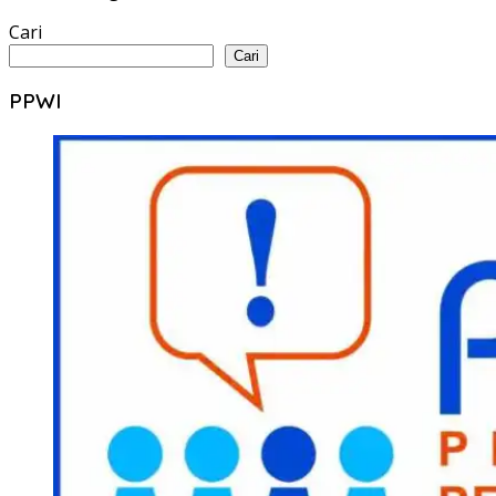
Cari
Cari
PPWI