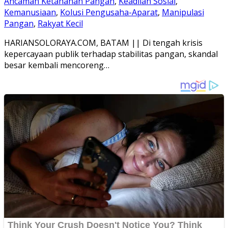
Ancaman Ketahanan Pangan
,
Keadilan Sosial
,
Kemanusiaan
,
Kolusi Pengusaha-Aparat
,
Manipulasi
Pangan
,
Rakyat Kecil
HARIANSOLORAYA.COM, BATAM || Di tengah krisis
kepercayaan publik terhadap stabilitas pangan, skandal
besar kembali mencoreng…