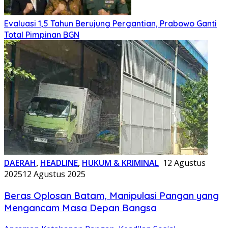
Evaluasi 1,5 Tahun Berujung Pergantian, Prabowo Ganti
Total Pimpinan BGN
DAERAH
,
HEADLINE
,
HUKUM & KRIMINAL
12 Agustus
2025
12 Agustus 2025
Beras Oplosan Batam, Manipulasi Pangan yang
Mengancam Masa Depan Bangsa