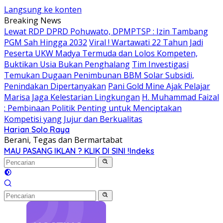
Langsung ke konten
Breaking News
Lewat RDP DPRD Pohuwato, DPMPTSP : Izin Tambang
PGM Sah Hingga 2032
Viral ! Wartawati 22 Tahun Jadi
Peserta UKW Madya Termuda dan Lolos Kompeten,
Buktikan Usia Bukan Penghalang
Tim Investigasi
Temukan Dugaan Penimbunan BBM Solar Subsidi,
Penindakan Dipertanyakan
Pani Gold Mine Ajak Pelajar
Marisa Jaga Kelestarian Lingkungan
H. Muhammad Faizal
: Pembinaan Politik Penting untuk Menciptakan
Kompetisi yang Jujur dan Berkualitas
Harian Solo Raya
Berani, Tegas dan Bermartabat
MAU PASANG IKLAN ? KLIK DI SINI !
Indeks