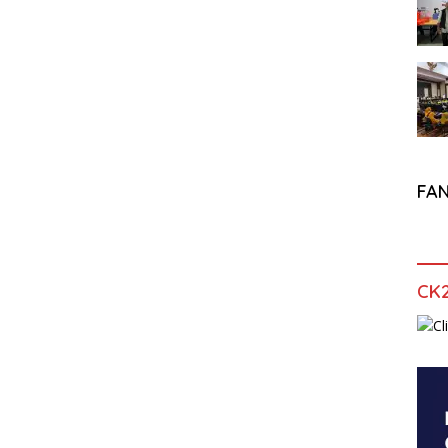
FA
CK