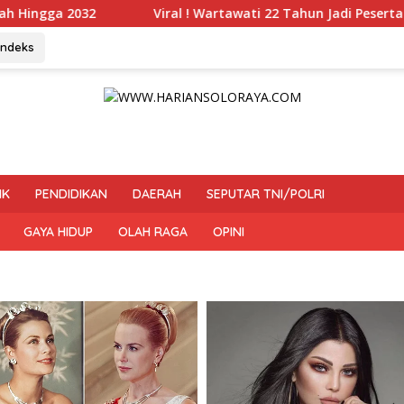
iral ! Wartawati 22 Tahun Jadi Peserta UKW Madya Termuda d
Indeks
IK
PENDIDIKAN
DAERAH
SEPUTAR TNI/POLRI
GAYA HIDUP
OLAH RAGA
OPINI