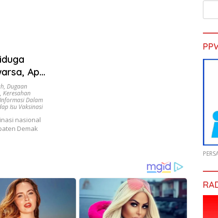
PP
iduga
arsa, Apa
ah
,
Dugaan
,
Keresahan
Informasi Dalam
ap Isu Vaksinasi
nasi nasional
upaten Demak
PERS
RA