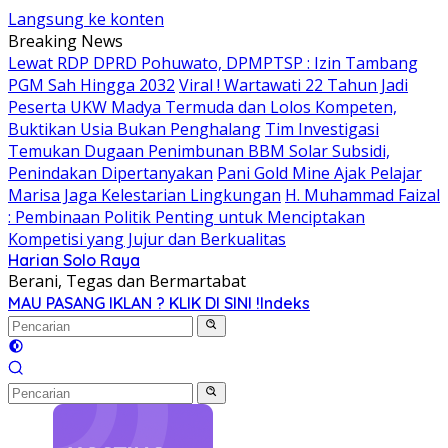
Langsung ke konten
Breaking News
Lewat RDP DPRD Pohuwato, DPMPTSP : Izin Tambang
PGM Sah Hingga 2032
Viral ! Wartawati 22 Tahun Jadi
Peserta UKW Madya Termuda dan Lolos Kompeten,
Buktikan Usia Bukan Penghalang
Tim Investigasi
Temukan Dugaan Penimbunan BBM Solar Subsidi,
Penindakan Dipertanyakan
Pani Gold Mine Ajak Pelajar
Marisa Jaga Kelestarian Lingkungan
H. Muhammad Faizal
: Pembinaan Politik Penting untuk Menciptakan
Kompetisi yang Jujur dan Berkualitas
Harian Solo Raya
Berani, Tegas dan Bermartabat
MAU PASANG IKLAN ? KLIK DI SINI !
Indeks