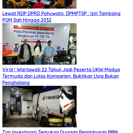
Lewat RDP DPRD Pohuwato, DPMPTSP : Izin Tambang
PGM Sah Hingga 2032
Viral ! Wartawati 22 Tahun Jadi Peserta UKW Madya
Termuda dan Lolos Kompeten, Buktikan Usia Bukan
Penghalang
Tim Investigasi Temukan Dugaan Penimbunan BBM