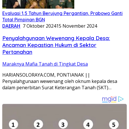
Evaluasi 1,5 Tahun Berujung Pergantian, Prabowo Ganti
Total Pimpinan BGN
DAERAH
7 Oktober 2024
15 November 2024
Penyalahgunaan Wewenang Kepala Desa:
Ancaman Kepastian Hukum di Sektor
Pertanahan
Maraknya Mafia Tanah di Tingkat Desa
HARIANSOLORAYA.COM, PONTIANAK ||
Penyalahgunaan wewenang oleh oknum kepala desa
dalam penerbitan Surat Keterangan Tanah (SKT)…