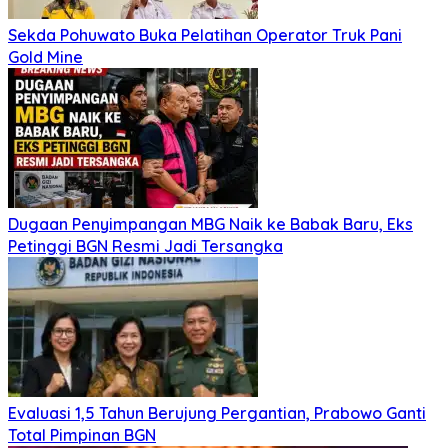
Sekda Pohuwato Buka Pelatihan Operator Truk Pani
Gold Mine
Dugaan Penyimpangan MBG Naik ke Babak Baru, Eks
Petinggi BGN Resmi Jadi Tersangka
Evaluasi 1,5 Tahun Berujung Pergantian, Prabowo Ganti
Total Pimpinan BGN