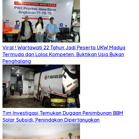
Viral ! Wartawati 22 Tahun Jadi Peserta UKW Madya
Termuda dan Lolos Kompeten, Buktikan Usia Bukan
Penghalang
Tim Investigasi Temukan Dugaan Penimbunan BBM
Solar Subsidi, Penindakan Dipertanyakan