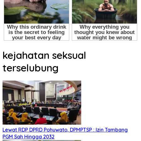
kejahatan seksual
terselubung
Lewat RDP DPRD Pohuwato, DPMPTSP : Izin Tambang
PGM Sah Hingga 2032