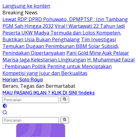
Langsung ke konten
Breaking News
Lewat RDP DPRD Pohuwato, DPMPTSP : Izin Tambang
PGM Sah Hingga 2032
Viral ! Wartawati 22 Tahun Jadi
Peserta UKW Madya Termuda dan Lolos Kompeten,
Buktikan Usia Bukan Penghalang
Tim Investigasi
Temukan Dugaan Penimbunan BBM Solar Subsidi,
Penindakan Dipertanyakan
Pani Gold Mine Ajak Pelajar
Marisa Jaga Kelestarian Lingkungan
H. Muhammad Faizal
: Pembinaan Politik Penting untuk Menciptakan
Kompetisi yang Jujur dan Berkualitas
Harian Solo Raya
Berani, Tegas dan Bermartabat
MAU PASANG IKLAN ? KLIK DI SINI !
Indeks