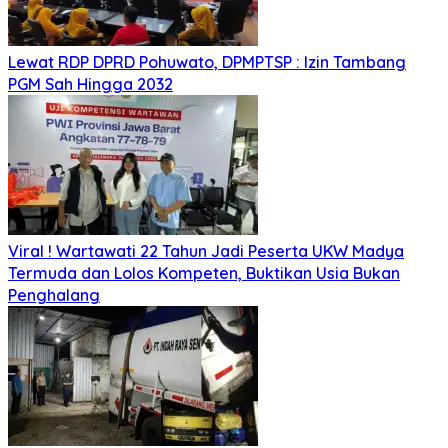
Lewat RDP DPRD Pohuwato, DPMPTSP : Izin Tambang
PGM Sah Hingga 2032
Viral ! Wartawati 22 Tahun Jadi Peserta UKW Madya
Termuda dan Lolos Kompeten, Buktikan Usia Bukan
Penghalang