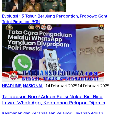
Evaluasi 1,5 Tahun Berujung Pergantian, Prabowo Ganti
Total Pimpinan BGN
HEADLINE
,
NASIONAL
14 Februari 2025
14 Februari 2025
Terobosan Baru! Aduan Polisi Nakal Kini Bisa
Lewat WhatsApp, Keamanan Pelapor Dijamin
Keamanan dan Kerahasiaan Pelapor
,
Layanan Aduan