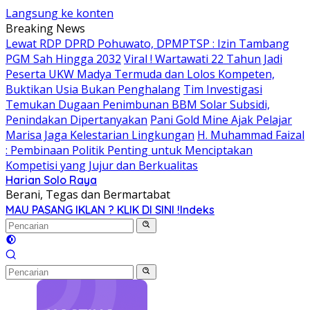
Langsung ke konten
Breaking News
Lewat RDP DPRD Pohuwato, DPMPTSP : Izin Tambang
PGM Sah Hingga 2032
Viral ! Wartawati 22 Tahun Jadi
Peserta UKW Madya Termuda dan Lolos Kompeten,
Buktikan Usia Bukan Penghalang
Tim Investigasi
Temukan Dugaan Penimbunan BBM Solar Subsidi,
Penindakan Dipertanyakan
Pani Gold Mine Ajak Pelajar
Marisa Jaga Kelestarian Lingkungan
H. Muhammad Faizal
: Pembinaan Politik Penting untuk Menciptakan
Kompetisi yang Jujur dan Berkualitas
Harian Solo Raya
Berani, Tegas dan Bermartabat
MAU PASANG IKLAN ? KLIK DI SINI !
Indeks