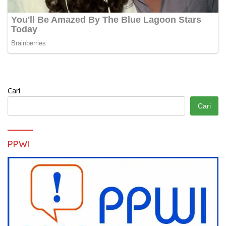
Cari
Cari
PPWI