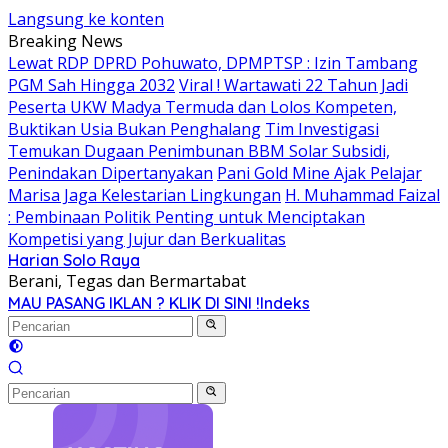
Langsung ke konten
Breaking News
Lewat RDP DPRD Pohuwato, DPMPTSP : Izin Tambang
PGM Sah Hingga 2032
Viral ! Wartawati 22 Tahun Jadi
Peserta UKW Madya Termuda dan Lolos Kompeten,
Buktikan Usia Bukan Penghalang
Tim Investigasi
Temukan Dugaan Penimbunan BBM Solar Subsidi,
Penindakan Dipertanyakan
Pani Gold Mine Ajak Pelajar
Marisa Jaga Kelestarian Lingkungan
H. Muhammad Faizal
: Pembinaan Politik Penting untuk Menciptakan
Kompetisi yang Jujur dan Berkualitas
Harian Solo Raya
Berani, Tegas dan Bermartabat
MAU PASANG IKLAN ? KLIK DI SINI !
Indeks