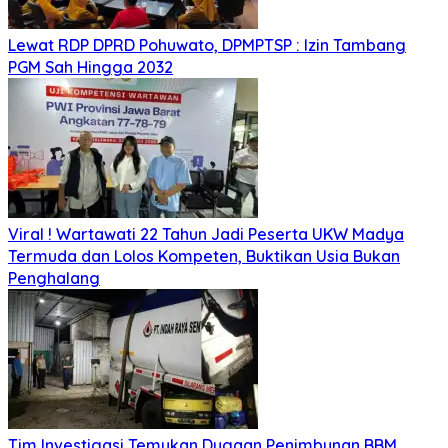
Lewat RDP DPRD Pohuwato, DPMPTSP : Izin Tambang
PGM Sah Hingga 2032
Viral ! Wartawati 22 Tahun Jadi Peserta UKW Madya
Termuda dan Lolos Kompeten, Buktikan Usia Bukan
Penghalang
Tim Investigasi Temukan Dugaan Penimbunan BBM