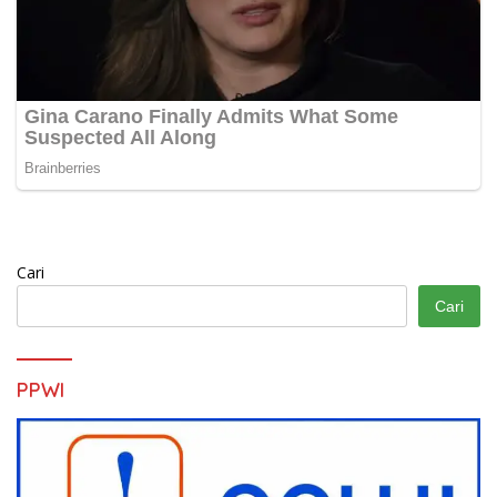
Cari
Cari
PPWI