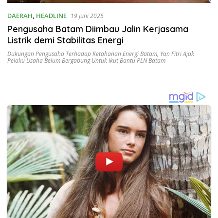
DAERAH
,
HEADLINE
19 Juni 2025
Pengusaha Batam Diimbau Jalin Kerjasama
Listrik demi Stabilitas Energi
Dukungan Pengusaha Terhadap Ketahanan Energi Batam
,
Yan Fitri Ajak
Pelaku Usaha Belum Bergabung Untuk Ikut Bantu PLN Batam