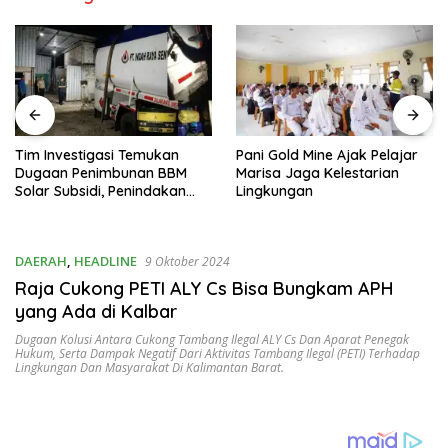
Tim Investigasi Temukan
Pani Gold Mine Ajak Pelajar
Dugaan Penimbunan BBM
Marisa Jaga Kelestarian
Solar Subsidi, Penindakan
Lingkungan
Dipertanyakan
DAERAH
,
HEADLINE
9 Oktober 2024
Raja Cukong PETI ALY Cs Bisa Bungkam APH
yang Ada di Kalbar
Dugaan Kolusi Antara Cukong Tambang Ilegal ALY Cs Dan Aparat Penegak
Hukum
,
Serta Dampak Negatif Dari Aktivitas Tambang Ilegal (PETI) Terhadap
Lingkungan Dan Masyarakat Di Kalimantan Barat.