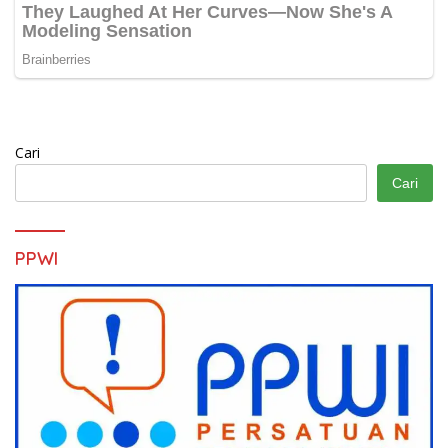
Cari
Cari
PPWI