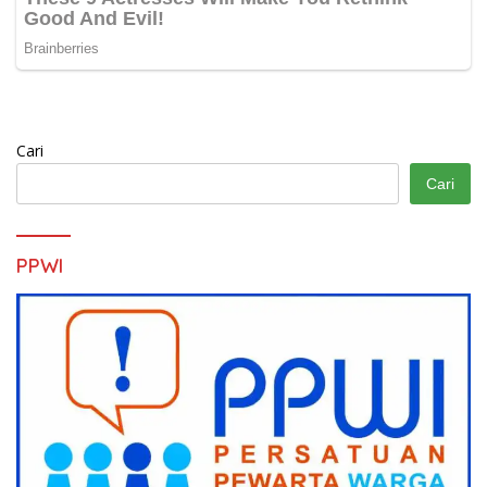
Cari
Cari
PPWI