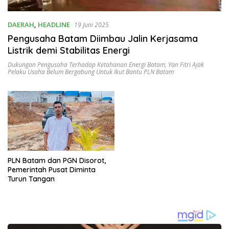
DAERAH
,
HEADLINE
19 Juni 2025
Pengusaha Batam Diimbau Jalin Kerjasama
Listrik demi Stabilitas Energi
Dukungan Pengusaha Terhadap Ketahanan Energi Batam
,
Yan Fitri Ajak
Pelaku Usaha Belum Bergabung Untuk Ikut Bantu PLN Batam
PLN Batam dan PGN Disorot,
Pemerintah Pusat Diminta
Turun Tangan