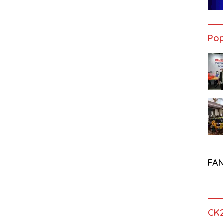
Pop
FA
CK