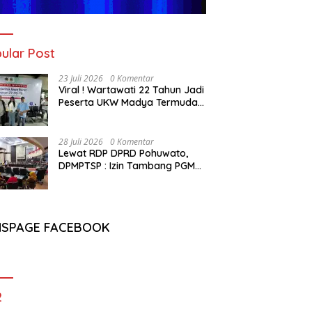
ular Post
23 Juli 2026
0 Komentar
Viral ! Wartawati 22 Tahun Jadi
Peserta UKW Madya Termuda
dan Lolos Kompeten, Buktikan
Usia Bukan Penghalang
28 Juli 2026
0 Komentar
Lewat RDP DPRD Pohuwato,
DPMPTSP : Izin Tambang PGM
Sah Hingga 2032
NSPAGE FACEBOOK
2