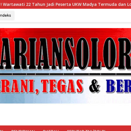
eserta UKW Madya Termuda dan Lolos Kompeten, Buktikan Usia 
Indeks