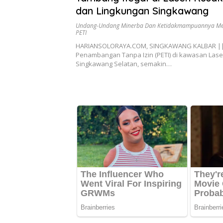
dan Lingkungan Singkawang
Undang-Undang Minerba Dan Ketidakmampuannya Me
PETI
HARIANSOLORAYA.COM, SINGKAWANG KALBAR ||A
Penambangan Tanpa Izin (PETI) di kawasan Las
Singkawang Selatan, semakin…