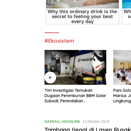
#Ekosistem
awati 22 Tahun Jadi
Tim Investigasi Temukan
Pani Gol
W Madya Termuda
Dugaan Penimbunan BBM Solar
Marisa J
ompeten, Buktikan
Subsidi, Penindakan
Lingkun
Penghalang
Dipertanyakan
DAERAH
,
HEADLINE
23 Oktober 2024
Tambang Ilegal di Lasen Rusa