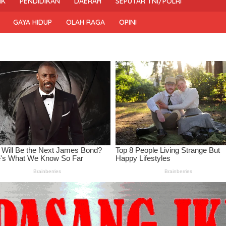
IK
PENDIDIKAN
DAERAH
SEPUTAR TNI/POLRI
GAYA HIDUP
OLAH RAGA
OPINI