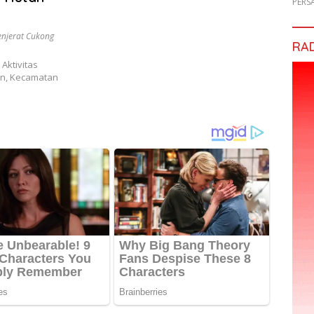
PERS
njerat Cukong
RA
ktivitas
en, Kecamatan