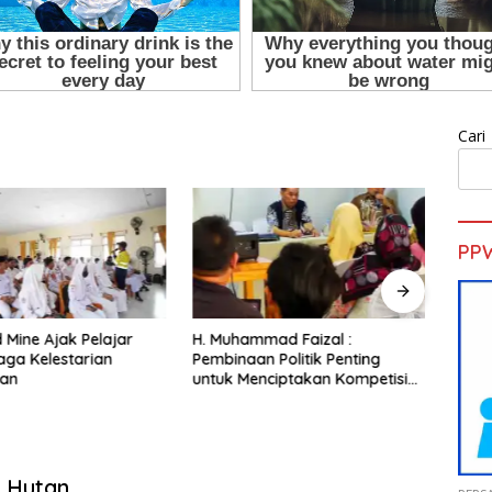
Cari
PP
d Mine Ajak Pelajar
H. Muhammad Faizal :
Sekd
aga Kelestarian
Pembinaan Politik Penting
Pelat
gan
untuk Menciptakan Kompetisi
Gold 
yang Jujur dan Berkualitas
k Hutan