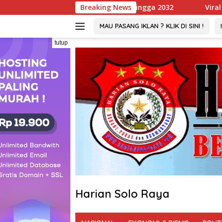
Langsung
M Sah Hingga 2032
Breaking News
Viral ! Wartawati 22 Tahun Jadi P
ke
konten
MAU PASANG IKLAN ? KLIK DI SINI !
tutup
Harian Solo Raya
Berani,
Tegas