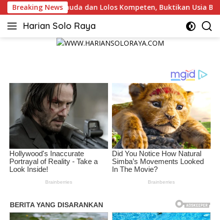
Langsung
mpeten, Buktikan Usia Bukan Penghalang
Breaking News
Tim Investig
ke
Harian Solo Raya
konten
Berani,
Tegas
dan
Bermartabat