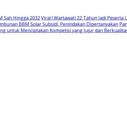
M Sah Hingga 2032
Viral ! Wartawati 22 Tahun Jadi Peser
mbunan BBM Solar Subsidi, Penindakan Dipertanyakan
Pan
ing untuk Menciptakan Kompetisi yang Jujur dan Berkualita