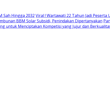
M Sah Hingga 2032
Viral ! Wartawati 22 Tahun Jadi Peser
mbunan BBM Solar Subsidi, Penindakan Dipertanyakan
Pan
ing untuk Menciptakan Kompetisi yang Jujur dan Berkualita