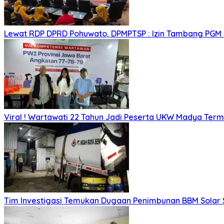
Lewat RDP DPRD Pohuwato, DPMPTSP : Izin Tambang PGM
Viral ! Wartawati 22 Tahun Jadi Peserta UKW Madya Ter
Tim Investigasi Temukan Dugaan Penimbunan BBM Solar 