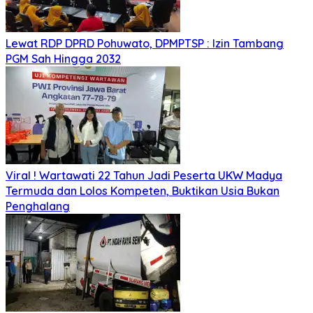
Lewat RDP DPRD Pohuwato, DPMPTSP : Izin Tambang
PGM Sah Hingga 2032
Viral ! Wartawati 22 Tahun Jadi Peserta UKW Madya
Termuda dan Lolos Kompeten, Buktikan Usia Bukan
Penghalang