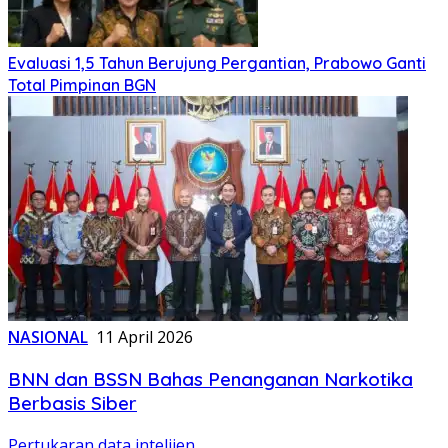
Evaluasi 1,5 Tahun Berujung Pergantian, Prabowo Ganti
Total Pimpinan BGN
NASIONAL
11 April 2026
BNN dan BSSN Bahas Penanganan Narkotika
Berbasis Siber
Pertukaran data intelijen