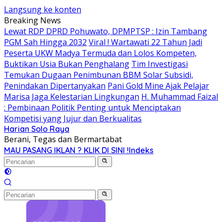
Langsung ke konten
Breaking News
Lewat RDP DPRD Pohuwato, DPMPTSP : Izin Tambang
PGM Sah Hingga 2032
Viral ! Wartawati 22 Tahun Jadi
Peserta UKW Madya Termuda dan Lolos Kompeten,
Buktikan Usia Bukan Penghalang
Tim Investigasi
Temukan Dugaan Penimbunan BBM Solar Subsidi,
Penindakan Dipertanyakan
Pani Gold Mine Ajak Pelajar
Marisa Jaga Kelestarian Lingkungan
H. Muhammad Faizal
: Pembinaan Politik Penting untuk Menciptakan
Kompetisi yang Jujur dan Berkualitas
Harian Solo Raya
Berani, Tegas dan Bermartabat
MAU PASANG IKLAN ? KLIK DI SINI !
Indeks