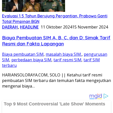
Evaluasi 1,5 Tahun Berujung Pergantian, Prabowo Ganti
Total Pimpinan BGN
DAERAH
,
HEADLINE
11 Oktober 2024
15 November 2024
Biaya Pembuatan SIM A, B, C, dan D: Simak Tarif
Resmi dan Fakta Lapangan
Biaya pembuatan SIM
,
masalah biaya SIM.
,
pengurusan
SIM
,
perbedaan biaya SIM
,
tarif resmi SIM
,
tarif SIM
terbaru
HARIANSOLORAYA.COM, SOLO || Ketahui tarif resmi
pembuatan SIM terbaru dan temukan fakta mengejutkan
mengenai biaya…