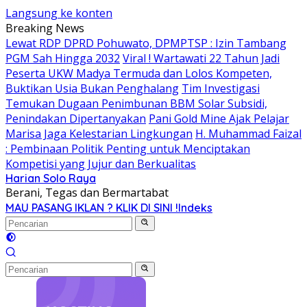
Langsung ke konten
Breaking News
Lewat RDP DPRD Pohuwato, DPMPTSP : Izin Tambang
PGM Sah Hingga 2032
Viral ! Wartawati 22 Tahun Jadi
Peserta UKW Madya Termuda dan Lolos Kompeten,
Buktikan Usia Bukan Penghalang
Tim Investigasi
Temukan Dugaan Penimbunan BBM Solar Subsidi,
Penindakan Dipertanyakan
Pani Gold Mine Ajak Pelajar
Marisa Jaga Kelestarian Lingkungan
H. Muhammad Faizal
: Pembinaan Politik Penting untuk Menciptakan
Kompetisi yang Jujur dan Berkualitas
Harian Solo Raya
Berani, Tegas dan Bermartabat
MAU PASANG IKLAN ? KLIK DI SINI !
Indeks