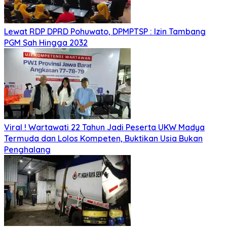
Lewat RDP DPRD Pohuwato, DPMPTSP : Izin Tambang
PGM Sah Hingga 2032
Viral ! Wartawati 22 Tahun Jadi Peserta UKW Madya
Termuda dan Lolos Kompeten, Buktikan Usia Bukan
Penghalang