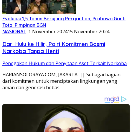
Evaluasi 1,5 Tahun Berujung Pergantian, Prabowo Ganti
Total Pimpinan BGN
NASIONAL
1 November 2024
15 November 2024
Dari Hulu ke Hilir, Polri Komitmen Basmi
Narkoba Tanpa Henti
Penegakan Hukum dan Penyitaan Aset Terkait Narkoba
HARIANSOLORAYA.COM, JAKARTA || Sebagai bagian
dari komitmen untuk menciptakan lingkungan yang
aman dan generasi bebas…