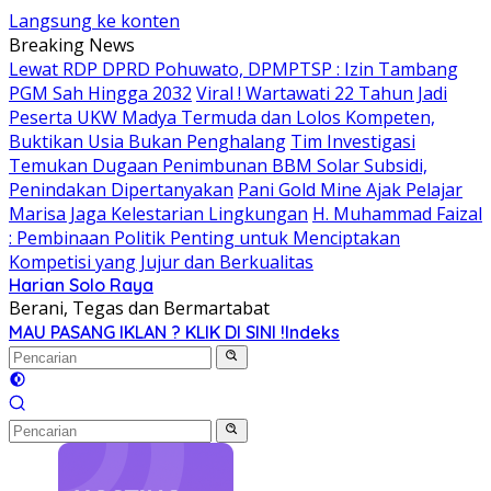
Langsung ke konten
Breaking News
Lewat RDP DPRD Pohuwato, DPMPTSP : Izin Tambang
PGM Sah Hingga 2032
Viral ! Wartawati 22 Tahun Jadi
Peserta UKW Madya Termuda dan Lolos Kompeten,
Buktikan Usia Bukan Penghalang
Tim Investigasi
Temukan Dugaan Penimbunan BBM Solar Subsidi,
Penindakan Dipertanyakan
Pani Gold Mine Ajak Pelajar
Marisa Jaga Kelestarian Lingkungan
H. Muhammad Faizal
: Pembinaan Politik Penting untuk Menciptakan
Kompetisi yang Jujur dan Berkualitas
Harian Solo Raya
Berani, Tegas dan Bermartabat
MAU PASANG IKLAN ? KLIK DI SINI !
Indeks