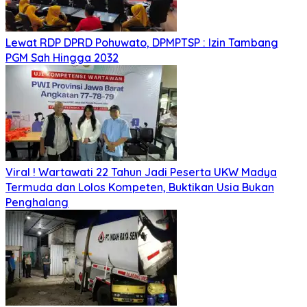
Lewat RDP DPRD Pohuwato, DPMPTSP : Izin Tambang
PGM Sah Hingga 2032
Viral ! Wartawati 22 Tahun Jadi Peserta UKW Madya
Termuda dan Lolos Kompeten, Buktikan Usia Bukan
Penghalang