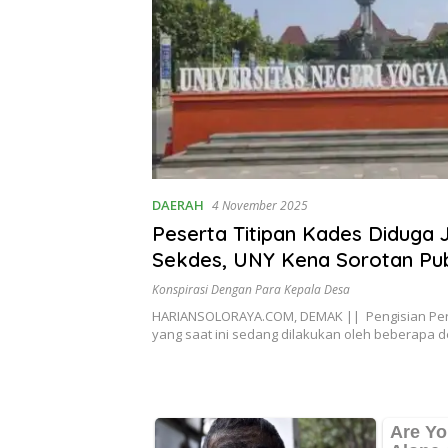
DAERAH
4 November 2025
Peserta Titipan Kades Diduga 
Sekdes, UNY Kena Sorotan Pub
Konspirasi Dengan Para Kepala Desa
HARIANSOLORAYA.COM, DEMAK || Pengisian Pe
yang saat ini sedang dilakukan oleh beberapa 