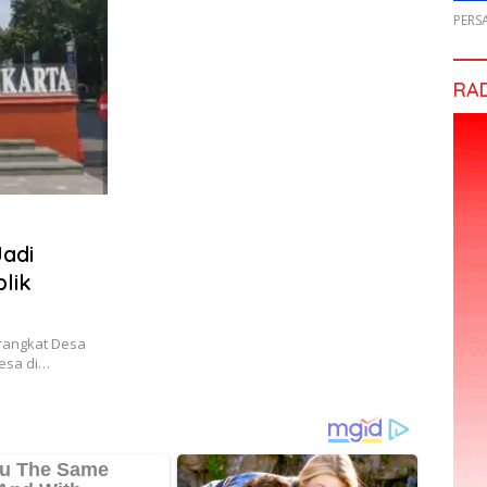
PERS
RA
Jadi
lik
rangkat Desa
desa di…