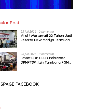
ular Post
23 Juli 2026
0 Komentar
Viral ! Wartawati 22 Tahun Jadi
Peserta UKW Madya Termuda
dan Lolos Kompeten, Buktikan
Usia Bukan Penghalang
28 Juli 2026
0 Komentar
Lewat RDP DPRD Pohuwato,
DPMPTSP : Izin Tambang PGM
Sah Hingga 2032
NSPAGE FACEBOOK
2