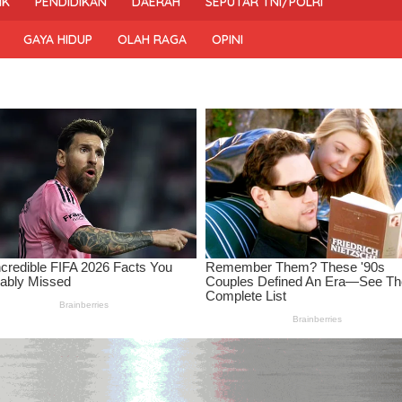
IK
PENDIDIKAN
DAERAH
SEPUTAR TNI/POLRI
GAYA HIDUP
OLAH RAGA
OPINI