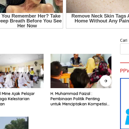
Cari
PP
mad Faizal :
Sekda Pohuwato Buka
Duga
n Politik Penting
Pelatihan Operator Truk Pani
Naik 
nciptakan Kompetisi
Gold Mine
Petin
ur dan Berkualitas
Ters