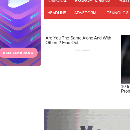
NASIONAL
EKONOMI & BISNIS
POLIT
dan
Bermartabat
HEADLINE
ADVETORIAL
TEKNOLOGI