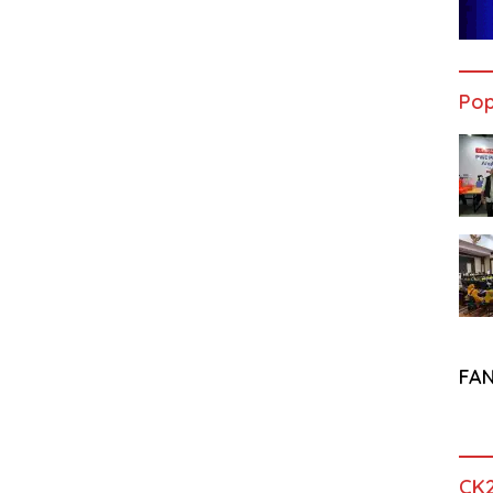
Pop
FA
CK