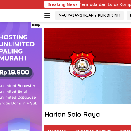
Langsung
KW Madya Termuda dan Lolos Kompeten, Buktikan Usia Bukan Pe
Breaking News
ke
konten
MAU PASANG IKLAN ? KLIK DI SINI !
tutup
Harian Solo Raya
Berani,
Tegas