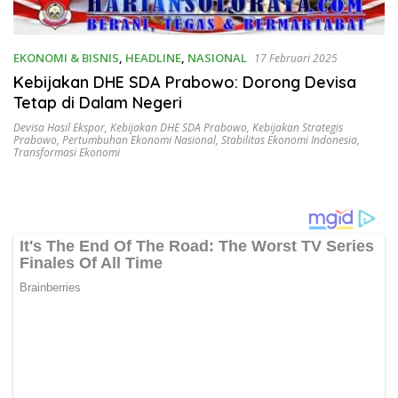
EKONOMI & BISNIS
,
HEADLINE
,
NASIONAL
17 Februari 2025
Kebijakan DHE SDA Prabowo: Dorong Devisa
Tetap di Dalam Negeri
Devisa Hasil Ekspor
,
Kebijakan DHE SDA Prabowo
,
Kebijakan Strategis
Prabowo
,
Pertumbuhan Ekonomi Nasional
,
Stabilitas Ekonomi Indonesia
,
Transformasi Ekonomi