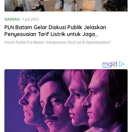
DAERAH
1 Juli 2025
PLN Batam Gelar Diskusi Publik Jelaskan
Penyesuaian Tarif Listrik untuk Jaga
Keberlangsungan Energi
Forum Publik PLN Batam: Transparansi Tarif Listrik Dipertanyakan?