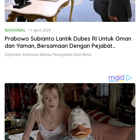
NASIONAL
11 April 2026
Prabowo Subianto Lantik Dubes RI Untuk Oman
dan Yaman, Bersamaan Dengan Pejabat
Ombudsman
Diplomasi Indonesia Melalui Penunjukan Duta Besar