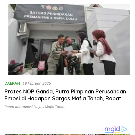
DAERAH
19 Februari 2026
Protes NOP Ganda, Putra Pimpinan Perusahaan
Emosi di Hadapan Satgas Mafia Tanah, Rapat
Bapenda Tegang
Rapat Koordinasi Satgas Mafia Tanah