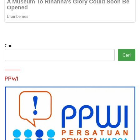
Cari
Cari
PPWI