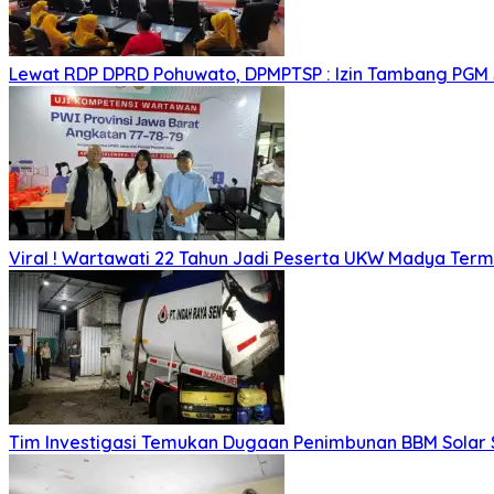
Lewat RDP DPRD Pohuwato, DPMPTSP : Izin Tambang PGM
Viral ! Wartawati 22 Tahun Jadi Peserta UKW Madya Ter
Tim Investigasi Temukan Dugaan Penimbunan BBM Solar 