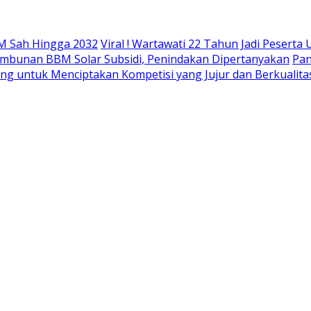
M Sah Hingga 2032
Viral ! Wartawati 22 Tahun Jadi Peser
mbunan BBM Solar Subsidi, Penindakan Dipertanyakan
Pan
ing untuk Menciptakan Kompetisi yang Jujur dan Berkualita