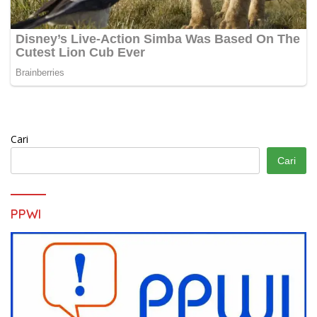
Cari
Cari
PPWI