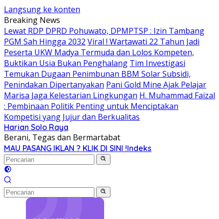
Langsung ke konten
Breaking News
Lewat RDP DPRD Pohuwato, DPMPTSP : Izin Tambang
PGM Sah Hingga 2032
Viral ! Wartawati 22 Tahun Jadi
Peserta UKW Madya Termuda dan Lolos Kompeten,
Buktikan Usia Bukan Penghalang
Tim Investigasi
Temukan Dugaan Penimbunan BBM Solar Subsidi,
Penindakan Dipertanyakan
Pani Gold Mine Ajak Pelajar
Marisa Jaga Kelestarian Lingkungan
H. Muhammad Faizal
: Pembinaan Politik Penting untuk Menciptakan
Kompetisi yang Jujur dan Berkualitas
Harian Solo Raya
Berani, Tegas dan Bermartabat
MAU PASANG IKLAN ? KLIK DI SINI !
Indeks