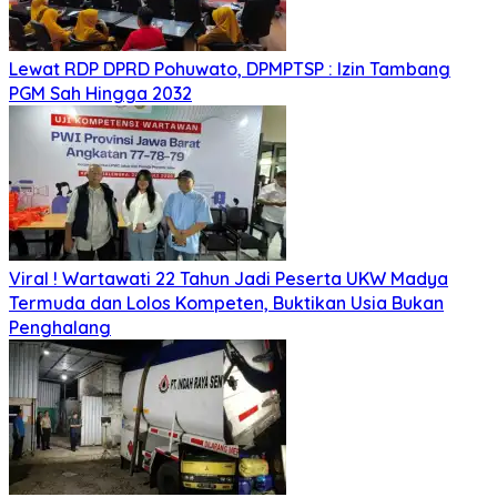
Lewat RDP DPRD Pohuwato, DPMPTSP : Izin Tambang
PGM Sah Hingga 2032
Viral ! Wartawati 22 Tahun Jadi Peserta UKW Madya
Termuda dan Lolos Kompeten, Buktikan Usia Bukan
Penghalang