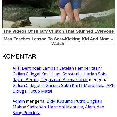
KOMENTAR
APH Bertindak Lamban Setelah Pemberitaan?
Galian C Ilegal Km 11 Jadi Sorotan! | Harian Solo
Raya - Berani, Tegas dan Bermartabat
mengenai
Galian C Ilegal di Garuda Sakti Km11 Merajalela, APH
Diduga Tutup Mata!
Admin
mengenai
BRM Kusumo Putro Ungkap
Makna Sadranan: Harmoni Manusia, Alam, dan
Sang Pencipta